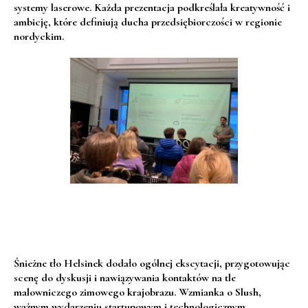
systemy laserowe. Każda prezentacja podkreślała kreatywność i
ambicję, które definiują ducha przedsiębiorczości w regionie
nordyckim.
Śnieżne tło Helsinek dodało ogólnej ekscytacji, przygotowując
scenę do dyskusji i nawiązywania kontaktów na tle
malowniczego zimowego krajobrazu. Wzmianka o Slush,
ważnym wydarzeniu startupowym i technologicznym,