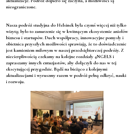
aktualizacje. Podróż dopiero się zaczyna, a możliwości są
nieograniczone.
Nasza podróż studyjna do Helsinek była czymś więcej niż tylko
wizytą; było to zanurzenie się w kwitnącym ekosystemie aniołów
biznesu i startupów. Duch współpracy, innowacyjne pomysły i
obietnica przyszłych możliwości sprawiają, że to doświadczenie
jest kamieniem milowym w naszej przedsiębiorczej podróży. Z
niecierpliwością czekamy na kolejne rozdziały 4NGELS i
zapraszamy innych entuzjastów, aby dołączyli do nas w tej
ekscytującej przygodzie. Bądź na bieżąco z kolejnymi
aktualizacjami i wyruszmy razem w podróż pełną odkryć, nauki
i rozwoju.