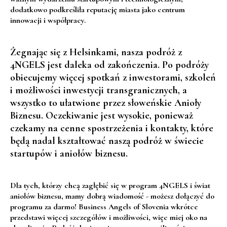
dodatkowo podkreśliła reputację miasta jako centrum
innowacji i współpracy.
Żegnając się z Helsinkami, nasza podróż z
4NGELS jest daleka od zakończenia. Po podróży
obiecujemy więcej spotkań z inwestorami, szkoleń
i możliwości inwestycji transgranicznych, a
wszystko to ułatwione przez słoweńskie Anioły
Biznesu. Oczekiwanie jest wysokie, ponieważ
czekamy na cenne spostrzeżenia i kontakty, które
będą nadal kształtować naszą podróż w świecie
startupów i aniołów biznesu.
Dla tych, którzy chcą zagłębić się w program 4NGELS i świat
aniołów biznesu, mamy dobrą wiadomość - możesz dołączyć do
programu za darmo! Business Angels of Slovenia wkrótce
przedstawi więcej szczegółów i możliwości, więc miej oko na