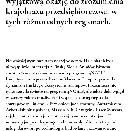
wyjątkową okazję do zrozumienia
krajobrazu przedsiębiorczości w
tych różnorodnych regionach.
Najważniejszym punktem naszej wizyty w Helsinkach była
niewątpliwie interakcja z Fińską Siecią Aniołów Biznesu i
spostrzeżenia uzyskane w ramach programu 4NGELS.
Inicjatywa ta, wprowadzona w Maria 01 Campus, pokazała
dynamizm fińskiego ekosystemu startupów. Prezentacja nie
tylko rzuciła światło na program 4NGELS, ale także dała wgląd
w szerszy zakres możliwości i wsparcia dostępnego dla
startupów w Finlandii. Trzy obiecujące startupy, Auttamisesta
Arkea -lahjoituspalvelu, Make a BIM i Stygvir - Laser Systems,
zajęły centralne miejsce z atrakcyjnymi prezentacjami. Te
innowacyjne przedsięwzięcia obejmowały różne sektory, od
usług darowizn po technologie budowlane i zaawansowane