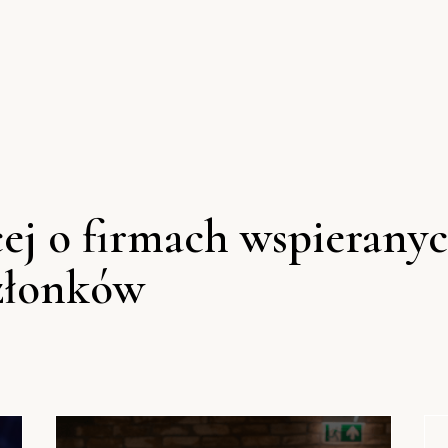
cej o firmach wspierany
złonków