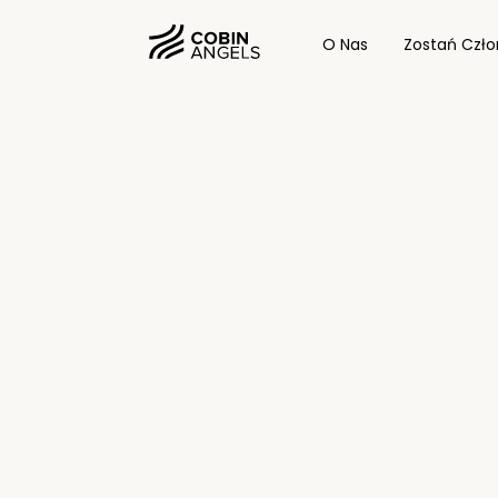
O Nas
Zostań Czł