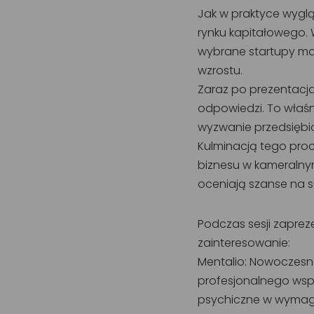
Jak w praktyce wyglą
rynku kapitałowego. 
wybrane startupy ma
wzrostu.
Zaraz po prezentacja
odpowiedzi. To właśni
wyzwanie przedsiębi
Kulminacją tego proc
biznesu w kameralnym
oceniają szanse na 
Podczas sesji zaprez
zainteresowanie:
Mentalio: Nowoczesn
profesjonalnego wsp
psychiczne w wymag