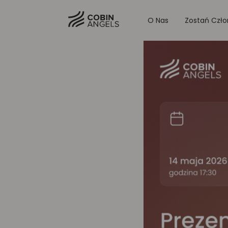
O Nas
Zostań Czł