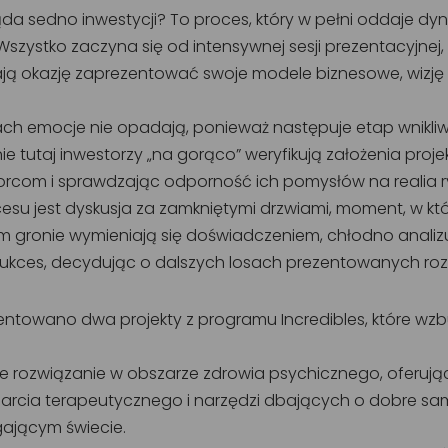
da sedno inwestycji? To proces, który w pełni oddaje dy
Wszystko zaczyna się od intensywnej sesji prezentacyjnej,
ją okazję zaprezentować swoje modele biznesowe, wizję 
ch emocje nie opadają, ponieważ następuje etap wnikliwej
e tutaj inwestorzy „na gorąco” weryfikują założenia proje
orcom i sprawdzając odporność ich pomysłów na realia 
esu jest dyskusja za zamkniętymi drzwiami, moment, w kt
 gronie wymieniają się doświadczeniem, chłodno analizuj
sukces, decydując o dalszych losach prezentowanych ro
entowano dwa projekty z programu Incredibles, które wzb
e rozwiązanie w obszarze zdrowia psychicznego, oferują
arcia terapeutycznego i narzędzi dbających o dobre s
ającym świecie.