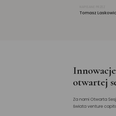
NAPISANE PRZEZ
Tomasz Laskowi
Innowacje
otwartej 
Za nami Otwarta Sesj
świata venture capit