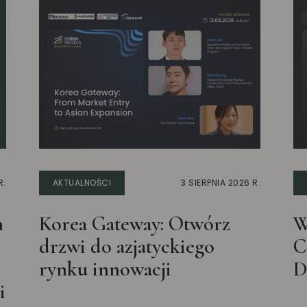
R.
AKTUALNOŚCI
3 SIERPNIA 2026 R.
n
Korea Gateway: Otwórz
W
drzwi do azjatyckiego
C
rynku innowacji
D
i