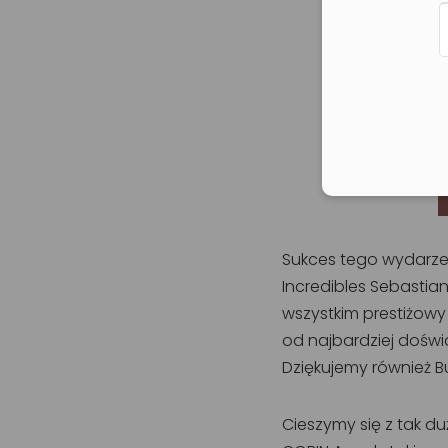
Sukces tego wydarze
Incredibles Sebastiana
wszystkim prestiżow
od najbardziej doświ
Dziękujemy również B
Cieszymy się z tak du