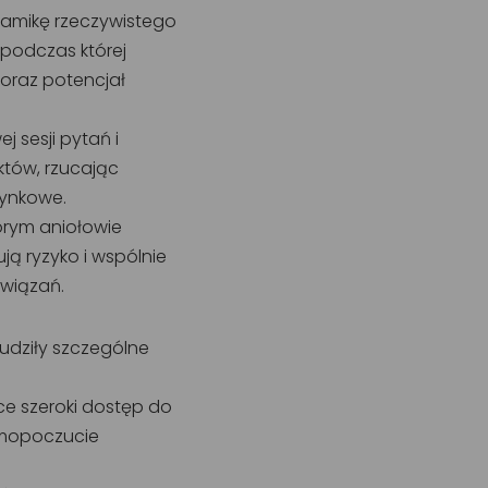
namikę rzeczywistego
 podczas której
oraz potencjał
 sesji pytań i
któw, rzucając
rynkowe.
órym aniołowie
ą ryzyko i wspólnie
związań.
udziły szczególne
ce szeroki dostęp do
amopoczucie