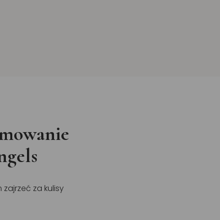
sumowanie
ngels
zajrzeć za kulisy