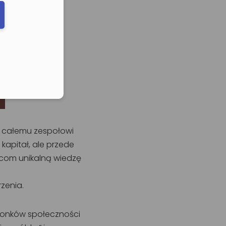
elefonu w formacie E164
y całemu zespołowi
 kapitał, ale przede
rcom unikalną wiedzę
zenia.
członków społeczności