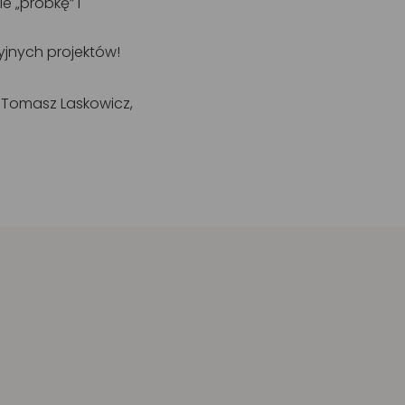
e „próbkę” i
yjnych projektów!
 Tomasz Laskowicz,