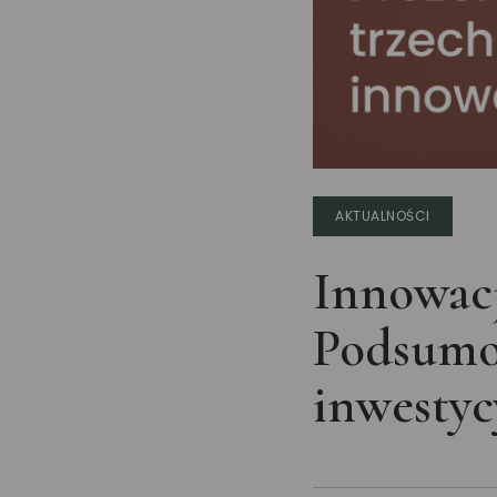
AKTUALNOŚCI
Innowacj
Podsumow
inwesty