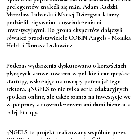
prelegentów znaleźli się m.in.
Adam Radzki
,
Mirosław Lubarski
i
Maciej Dziergwa
, którzy
podzielili się swoimi doświadczeniami
inwestycyjnymi. Do grona ekspertów dołączyli
również przedstawiciele COBIN Angels -
Monika
Heldt
i
Tomasz Laskowicz
.
Podczas wydarzenia dyskutowano o korzyściach
płynących z inwestowania w polskie i europejskie
startupy, wskazując na rosnący potencjał tego
sektora. 4NGELS to nie tylko seria edukacyjnych
spotkań online, ale także szansa na inwestycje we
współpracy z doświadczonymi aniołami biznesu z
całej Europy.
4NGELS
to projekt realizowany wspólnie przez