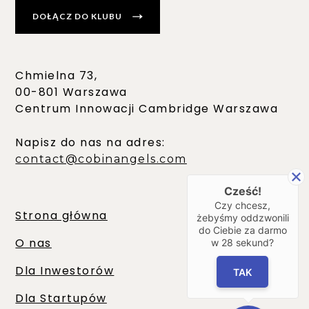
DOŁĄCZ DO KLUBU
Chmielna 73,
00-801 Warszawa
Centrum Innowacji Cambridge Warszawa
Napisz do nas na adres:
contact@cobinangels.com
Cześć!
Czy chcesz,
Strona główna
żebyśmy oddzwonili
do Ciebie za darmo
O nas
w
28
sekund?
Dla Inwestorów
TAK
Dla Startupów