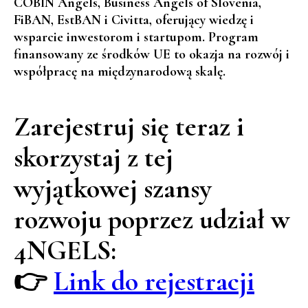
COBIN Angels
,
Business Angels of Slovenia
,
FiBAN
,
EstBAN
i
Civitta
, oferujący wiedzę i
wsparcie inwestorom i startupom. Program
finansowany ze środków UE to okazja na rozwój i
współpracę na międzynarodową skalę.
Zarejestruj się teraz
i
skorzystaj z tej
wyjątkowej szansy
rozwoju poprzez udział w
4NGELS:
👉
Link do rejestracji