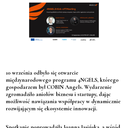
10 września odbyło się otwarcie
międzynarodowego programu
4NGELS
, którego
gospodarzem był
COBIN Angels
. Wydarzenie
zgromadziło aniołów biznesu i startupy, dając
możliwość nawiązania współpracy w dynamicznie
rozwijającym się ekosystemie innowacji.
Spotkanie poprowadziła
Joanna Jasińska
, a wśród