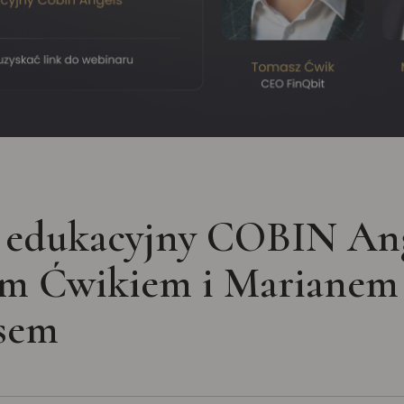
 edukacyjny COBIN Ang
m Ćwikiem i Marianem
isem