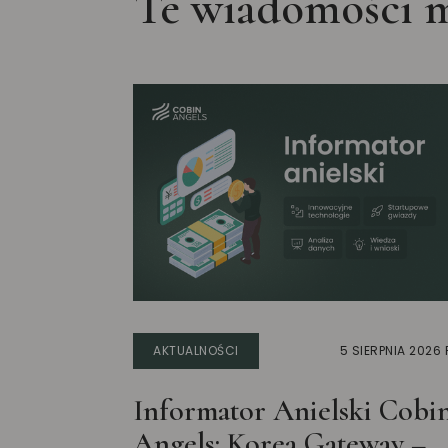
Te wiadomości m
AKTUALNOŚCI
5 SIERPNIA 2026 
Informator Anielski Cobi
Angels: Korea Gateway –