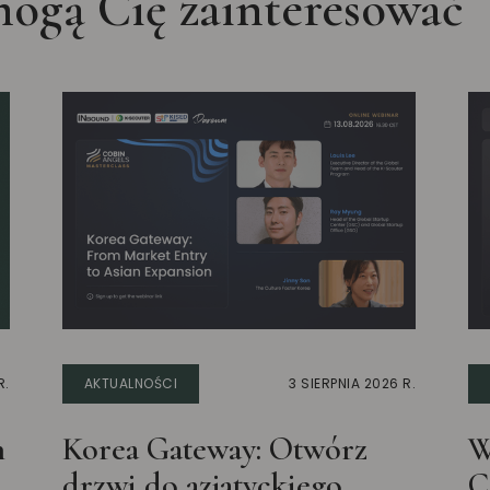
ogą Cię zainteresować
R.
AKTUALNOŚCI
3 SIERPNIA 2026 R.
n
Korea Gateway: Otwórz
W
drzwi do azjatyckiego
C