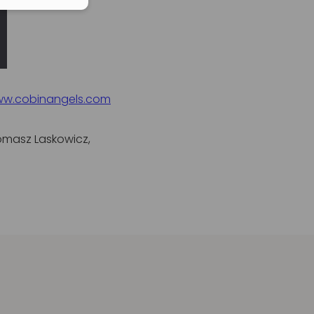
ww.cobinangels.com
omasz Laskowicz,