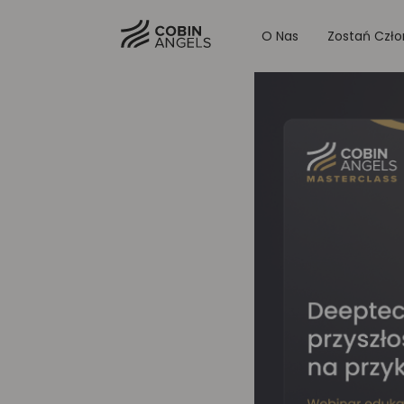
O Nas
Zostań Czł