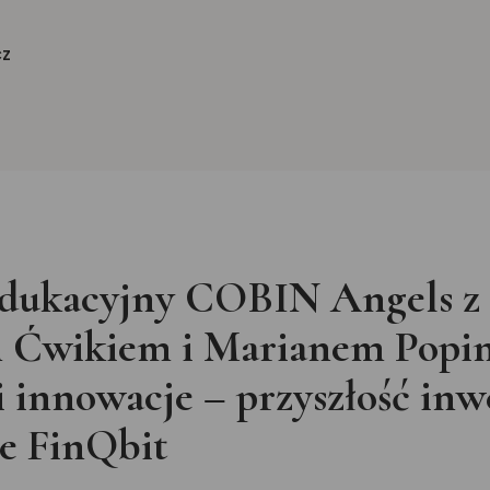
cz
dukacyjny COBIN Angels z
Ćwikiem i Marianem Popin
 innowacje – przyszłość inwe
ie FinQbit