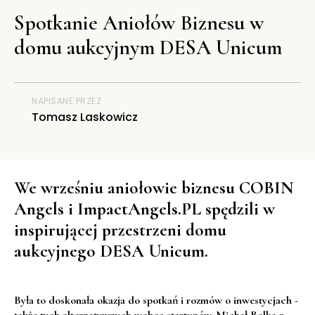
Spotkanie Aniołów Biznesu w
domu aukcyjnym DESA Unicum
NAPISANE PRZEZ
Tomasz Laskowicz
We wrześniu aniołowie biznesu COBIN
Angels i ImpactAngels.PL spędzili w
inspirującej przestrzeni domu
aukcyjnego DESA Unicum.
Była to doskonała okazja do spotkań i rozmów o inwestycjach -
także tych alternatywnych wobec startupów. Michał Bolka z