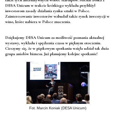
DESA Unicum w trakcie krótkiego wykładu przybliżył
inwestorom zasady działania rynku sztuki w Polsce.
Zainteresowanie inwestorów wzbudził także rynek inwestycji w
wino, które nabiera w Polsce znaczenia.
Dziękujemy DESA Unicum za możliwość poznania aktualnej
wystawy, wykładu i spędzenia czasu w pięknym otoczeniu.
Cieszymy się, że w piątkowym spotkaniu wzięła udział tak duża
grupa aniołów biznesu. Już planujemy kolejne spotkanie!
Fot. Marcin Koniak (DESA Unicum)