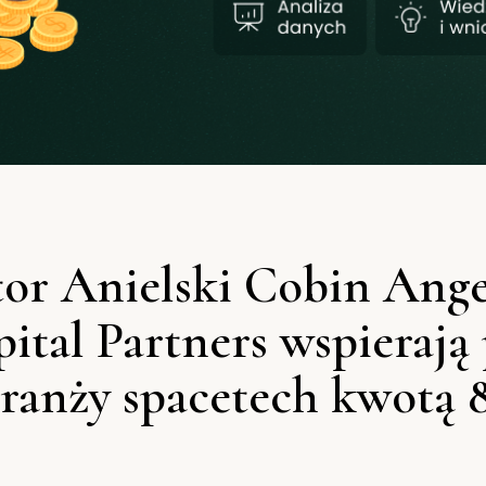
or Anielski Cobin Angel
pital Partners wspierają
branży spacetech kwotą 