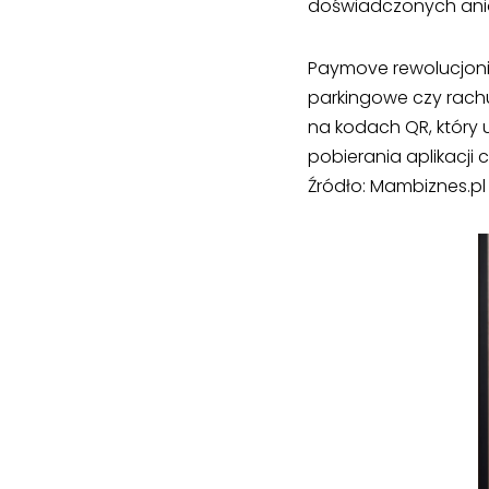
doświadczonych anio
Paymove rewolucjoniz
parkingowe czy rachu
na kodach QR, który
pobierania aplikacji cz
Źródło: Mambiznes.pl