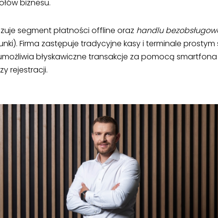
łów biznesu.
uje segment płatności offline oraz
handlu bezobsługow
nki). Firma zastępuje tradycyjne kasy i terminale prost
 umożliwia błyskawiczne transakcje za pomocą smartfona
y rejestracji.