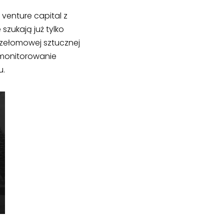
venture capital z
szukają już tylko
rzełomowej sztucznej
 monitorowanie
u.