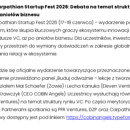
rpathian Startup Fest 2026: Debata na temat strukt
 aniołów biznesu
pathian Startup Fest 2026 (17–18 czerwca) – wydarzenie
pom, które skupia kluczowych graczy ekosystemu innowac
dusze VC, aż po aniołów biznesu. Dla uczestników, inwes
śmy przestrzeń do wymiany doświadczeń w zakresie globa
ia relacji w ekosystemie.
zie się oficjalne wydarzenie towarzyszące przeznaczone 
mie przewidziano panel „Buduj odważnie – lekcje z tworze
działem Mai Schaefer (Zowie) i Lecha Kaniuka (Eleven Ventu
rawczyk (CEO COBIN Angels). Uczestnicy wysłuchają równ
Ventures) na temat struktury rynku VC. Po części merytory
 Partnerami spotkania są PFR Ventures, DZP oraz Carpathi
wy dostępny jest pod linkiem:
https://cobinangels.typef