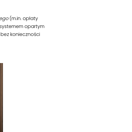
ego
(m.in. opłaty
ym systemem opartym
 bez konieczności