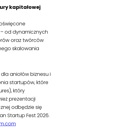
ury kapitałowej
 poświęcone
ji – od dynamicznych
torów oraz twórców
lnego skalowania
dla aniołów biznesu i
nia startupów, które
res), który
ież prezentacji
cznej odbędzie się
an Startup Fest 2026.
orm.com