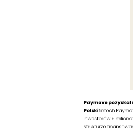
Paymove pozyskał 
‍Polski
fintech Paymo
inwestorów 9 milionó
strukturze finansowan