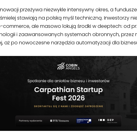
nowacji przeżywa niezwykle intensywny okres, a fundusze 
mielej stawiają na polską myśl techniczną. Inwestorzy nie 
e-commerce, ale masowo lokują środki w deeptech: od p
echnologii i zaawansowanych systemach obronnych, przez
ej, aż po nowoczesne narzędzia automatyzacji dla biznes