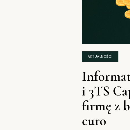
AKTUALNOŚCI
Informat
i 3TS Ca
firmę z 
euro