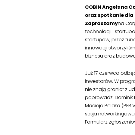
COBIN Angels na Ca
oraz spotkanie dla
‍Zapraszamy
na Car
technologii i startu
startupów, przez fun
innowacji stworzyli
biznesu oraz budowan
Już 17 czerwca odbęd
inwestorów. W progra
nie znają granic” z u
poprowadzi Dominik K
Macieja Polaka (PFR 
sesja networkingowa.
Formularz zgłoszenio