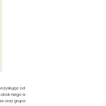
pozyskując od
a obok niego w
res oraz grupa