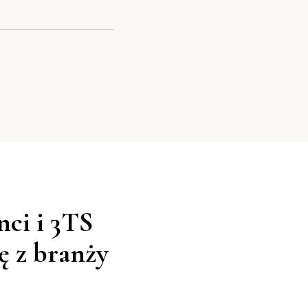
nci i 3TS
ę z branży