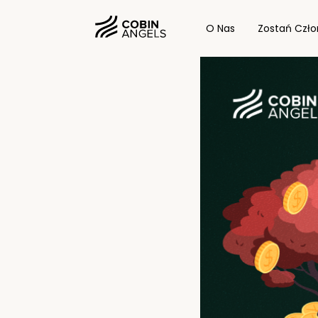
O Nas
Zostań Czł