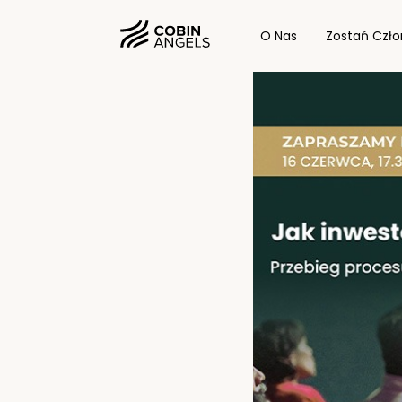
O Nas
Zostań Czł