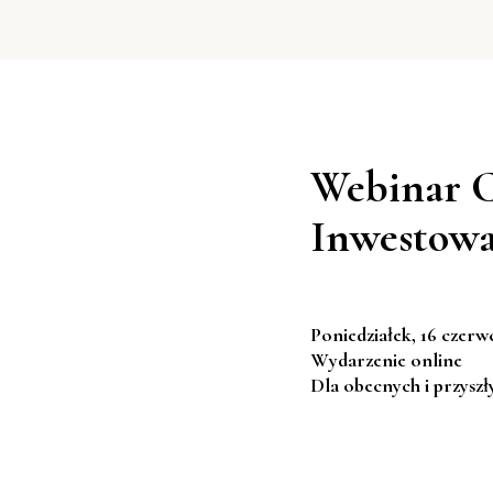
Webinar C
Inwestowa
‍Poniedziałek
, 16 czerw
Wydarzenie online
Dla obecnych i przysz