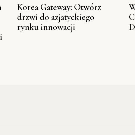
n
Korea Gateway: Otwórz
W
drzwi do azjatyckiego
C
rynku innowacji
D
i