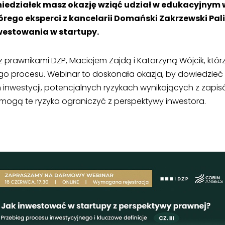
oniedziałek masz okazję wziąć udział w edukacyjnym
órego eksperci z kancelarii Domański Zakrzewski Pali
westowania w startupy.
z prawnikami DZP, Maciejem Zajdą i Katarzyną Wójcik, któ
ego procesu. Webinar to doskonała okazja, by dowiedzieć 
inwestycji, potencjalnych ryzykach wynikających z zap
 mogą te ryzyka ograniczyć z perspektywy inwestora.