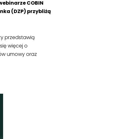
 webinarze COBIN
nka (DZP) przybliżą
rzy przedstawią
się więcej o
isów umowy oraz