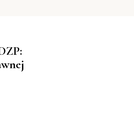
 DZP:
awnej